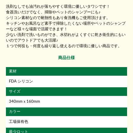
洗剤なしでも油汚れが落ちやすく環境に優しいタワシです！
食器洗いだけでなく、掃除やペットのシャンプーにも♪
シリコン素材なので耐熱性もあり食洗機もご使用頂けます。
キッチンやお風呂など素手で掃除したくない場所やペットのシャンプ
ーなど様々な場面で活躍できます！
少ない洗剤で洗いものができ、水切れがよくすぐに乾き衛生的にもい
いのでアウトドアでも大活躍♪
１つで何役も・何度も繰り返し使えるので環境に優しい商品です。
商品仕様
素材
FDA シリコン
サイズ
340mmｘ160mm
カラー
工場保有色
最少ロット