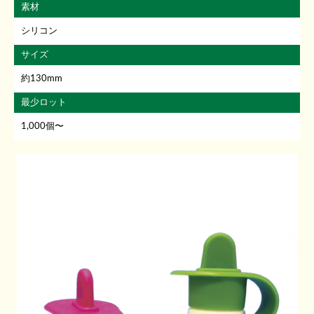
素材
シリコン
サイズ
約130mm
最少ロット
1,000個〜